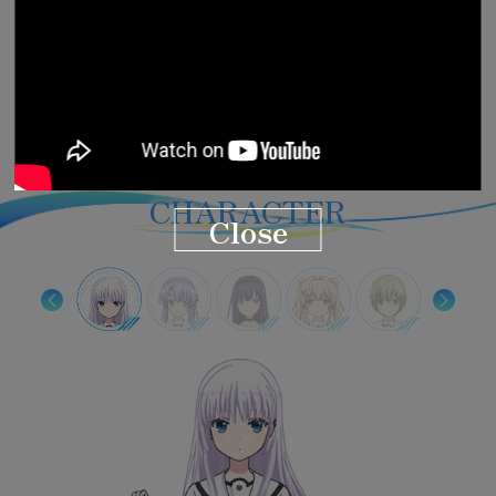
年、親戚にあたるという加藤うみなど、羽依里は鳥白島で
と再会して……。
探し』の冒険へと誘う。
まう。
見る。
鳥白島の離島に居を構える鴎の母の元を訪ねると、海賊船
をかわす。
同じ時を過ごす中で、羽依里はいつしか紬のことが好きに
は、亡くなった羽依里の祖母だったと教えられる。
蒼の悔恨の思いを受け止め、力になりたいと訴える羽依
た羽依里は、夏の終わりが近づいていることを自覚する。
夏休みの過ごし方を忘れていたと、しろはに語る羽依里。
することを決意して
瀬しろはのことが不思議と気になってしまう。
を過ごしていく。
夜空を彩る花火を見上げる羽依里としろは。そこで二人の
た。
小鳩は七海に、鳴瀬家の女性に脈々と伝わる『不思議な
ついて
――
――
『夏鳥の儀』でしろはの側にいら
様々な人たちと出会っていく。
幼少期に一度、サマーキャンプで鳥白島を訪れたことがあ
自宅で安静にする羽依里の元を訪れる鴎。その、意外な姿
その中には、鴎と同じようにスーツケースを引く少女がい
の船長室に入るよう言われる。
「やりたいこと」を探しているという紬のことが、なぜか
なっていた。
嫌な予感を覚えながら、ヴェンダース邸に向かう羽依里と
そしてついに、紬が『帰って』しまう８月３１日がやって
なぜかいつも眠そうにしている蒼。
しかし、羽依里は蒼の言葉を無視して夜の山に踏み行って
里。いつしか惹かれ合っていた２人は、夜の森で結ばれ
鳥白島に来てから小さい時のことを思い出し、ワクワクす
そんなある日、秘密基地の卓球台が壊れてしまう。抜け殻
れるよう、しろはの祖父・小鳩に頼み込む。
まるで親子のような、奇妙な関係になっていく羽依里とし
「ちゃんとおかーさん出来てるなら、うれしいかな」と、
うみの願いである『楽しい夏休み』を叶えようと、改めて
うみを助けに向かう羽依里としろは。
手をぎゅっと握る、小さな手が……。
父親が営んでいた定食屋を、小鳩に内緒で綺麗に掃除して
力』のことを打ち明けて
『夏鳥の儀』で賑わう鳥白島。
――
そんな中、誰もいない夜のプールで泳ぐ不思議な少女、鳴
鳥白島での賑やかな日々に充実感を覚える羽依里。
るという鴎。
とは……。
て……。
「あそこには、あの子の一番の宝物が隠されています」
気になる羽依里。
羽依里の気持ちを知り、激しく動揺してしまう紬。
静久。
くる。
島を守る巫女の一族である空門家には、なにやら特別な
いく。
る。
「それまでに起きるよな、蒼……」
ると。
になった天善のために、卓球台を買おうとするが
小鳩が出した条件は、鳥白島伝統の『水中格闘技』で自分
ろは、うみ。
嬉しそうに話すしろはであったが……。
決意する羽依里。
海に落ちたしろはとうみを救うべく、２人は海に飛び込ん
その瞬間、羽依里としろははすべてを思い出して
いたしろは。
七海と夏祭りにやって来たしろはは、「おかーさんに会い
繰り返される夏
――
祖母の遺品整理を手伝うため、鳥白島
――
――
スポ
瀬しろはを目撃して……。
気がかりなのは、なぜか島の人々と距離を置いているよう
鴎のスーツケースに貼られた『ひげ猫団』のステッカー
再び灯台に向かった羽依里の前に現れたのは
そんなある日、紬は羽依里ともっと仲良くなりたいと、静
そこで、『ツムギ・ヴェンダース』の日記を発見して
紬の誕生日を祝うために羽依里が用意したサプライズと
『お役目』があるようで……。
そこで再び七影蝶を発見し、蒼がやっていたように蝶に触
羽依里の話を聞くうちに、しろはも幼い頃、友達たちと過
ーツ店で値段見て絶望する羽依里たち。
に勝つ事で
うみが未来を予知するような言葉を発するのを目の当たり
しろはにもう一度母親役をやってもらおうと、果敢にアタ
で
七海はしろはのために、『おとーさんのチャーハン』を再
に行く」と、森の奥へ。
を訪れた鷹原羽依里は……。
――
――
――
おっぱい
――
に見えるしろはのことで……。
に、羽依里は妙な既視感を覚えて
羽依里と鴎を結ぶ、意外な過去とは
だった。
久と共に加藤家にやって来て……。
は……。
れた羽依里は、突如異変に襲われて
翌朝、幸せに包まれる羽依里と蒼。そこへ、藍の異変を告
ごしたキラキラ眩しい夏休みのことを思い出して
そこでしろはが、屋台でお金を稼ぐアイデアをして
そんなある日の夜、うみが家からいなくなってしまい
にしたしろはは、とつぜん母親役を辞めると告げて
ックをかけることに。
現させることを決意して
そこには無数の七影蝶が舞っていて
――
――
――
――
――
――
――
――
――
げる島内放送が流れて
――
CHARACTER
Close