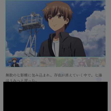
豊かな自然に囲まれた、小さな島
鳥白島では島外からの来訪者を『渡りの人』と呼び、歓待
鳥白島での変わらない日常
『１０年後僕達が再び集う時のために、この夏に見つけた
宝箱を開けて手に入れた地図を頼りに、冒険へと出発する
海賊船を発見した直後、鴎は羽依里の前から幻のように姿
繰り返される夏休み――叔母の鏡子から祖母の遺品整理の
「残りの夏休み、全部紬にあげる」という羽依里の案に、
羽依里と静久の前から、突如として姿を消してしまう紬。
「あけましておめでとう、紬！」
繰り返される夏休み――叔母の鏡子から祖母の遺品整理の
夜の山中で、光る蝶――七影蝶を集める蒼を目撃した羽依
未練を残して亡くなった人の記憶の残滓
ついに目覚めた藍と、感動の再会を果たす蒼。
繰り返される夏
良一と天善から、鳴瀬家が島の神事や祭事のすべてを司る
いつしか惹かれ合い、晴れて両想いになった羽依里としろ
繰り返される夏
「おかーさんといっしょに、したいこと……ある」
父親が隠し持っていた母の写真を頼りに、鳥白島に来たと
『蝶番の契り』で仮の夫婦となる羽依里としろは。
恋人として、『二人きり』の楽しい時間を過ごす羽依里と
鳥白島にどこからともなく現れた、記憶を失った少女・七
ついに『おとーさんのチャーハン』を完成させた七海。チ
七影蝶の導きで、自分の正体が未来のしろはの娘であるこ
無数の七影蝶に包み込まれ、存在が消えていく中で、七海
――
――
夜のプールで一人泳ぎの練習をしてい
祖母の遺品整理を手伝いため、鳥白島
――
鏡子から蔵整理の手伝いを
――
鳥白島。
――
それが、七影
高校生の鷹原羽依里は、母方の叔母にあたる岬鏡子に誘わ
するのが習わしとなっていた。
やんわり遠慮され、羽依里はいつものように島を散策して
この島の秘密を、この宝箱に封印することにする』
羽依里と鴎。
を消してしまった。
手伝いに誘われ、鷹原羽依里が鳥白島にやってくる。
静久も全面的に賛成する。
二人は紬を探すべく、ヴェンダース邸の場所を島の人達に
紬と過ごす最後の一週間――羽依里の提案で、一年分のイ
手伝いに誘われ、鳥白島にやって来た羽依里。
里。
蝶。
少年団のみんなも祝福に訪れ、安心した蒼は眠りに落ちる
た鳴瀬しろはは、祖母の遺品整理を手伝うために鳥白島を
家系だと教えられた羽依里。
は。しろはは羽依里に、隠していた事実を打ち明ける。
を訪れる羽依里。
羽依里に打ち明けたうみ。
そしていよいよ、しろはに不幸に見舞われるとうみが未来
しろはであったが
海。
ャーハンを食べたしろはは、「おとーさんのあじ」と喜ん
とを知った七海。
はうみへと戻った。
――
現像された写真や、チャーハン、見
れ、夏休みの間、祖母の遺品整理を手伝うことになってい
鳥白島の少年団の面々
いた。
この夏休みを、鴎と冒険することに決めた羽依里。小学校
地図に記された印には、鴎が１０年前のサマーキャンプで
少年団に協力を求め、再び洞窟に入って鴎を探す羽依里。
「さしずめ、歌を忘れたカナリアか」
紬の「やりたいこと」は、パリングルスの空き容器で灯台
訊いて回る。
ベントが催されることとなる。
少年団による歓迎会が開かれ、すっかり島に馴染んでい
翌日、いつものように眠そうにしている蒼に、羽依里は前
蒼が探しているのは、何年ものあいだ昏睡状態に陥ってい
が……まるで藍と入れ替わるかのように、目覚めることな
訪れた鷹原羽依里と出会う。
迷信深い島の人たちから、しろはは特別視されているよう
それは、自分が鳥白島に伝わる行事の『夏鳥の儀』で溺れ
そこで羽依里は、親戚に当たるという幼い少女・加藤うみ
うみの願いを叶えるため、羽依里としろははうみと『疑似
うみは七影蝶を追いかけ、崖から転落してしまったらしく
視した『夏鳥の儀』が始まる。
知らぬ紙飛行機などに触れ、なにか欠落したような思いに
七海は運命に導かれるように、鳴瀬家へ向かい
でくれるが……。
しろはの母のことを知るために、加藤家の岬鏡子に会いに
そこで１７歳のしろはと再会し、すべてを成し遂げた達成
――
すぐ上半身裸になりたがる三谷
――
そこ
た。
良一や、ゴツい水鉄砲で上半身裸の不届き者を狙撃する野
そこで出会う、大きなスーツケースを引きずる好奇心旺盛
の屋根裏部屋で見つけた宝箱を開けるべく、手帳に書かれ
知り合った仲間達と発見した、海賊船があるという。
そこで、鴎のスーツケースだけが発見される。
にベランダを作ることに決まった。
そこで、駄菓子屋のおばーちゃんから、灯台守が金髪の女
静久だけでなく、しろはや蒼たち少年団や、うみも協力し
く。
夜のことを尋ねる。
る双子の姉・空門藍の七影蝶だった。
く眠り続ける。
で……。
てしまうことを未来視したこと。おそらく、自分はそこで
と出会う。
家族』の関係を築いていく。
羽依里が側に付き、しろははつつがなく儀式を行っていく
囚われてしまう。
で、鳴瀬小鳩と、その孫娘の幼い少女・しろはと出会う。
しろはの願いで小鳩にもチャーハンを食べさせると、その
行く。そこで、以前聞いた『白羽の伝承』のことを詳しく
感に包まれるうみ。
――
話を聞き終えた羽依里は、うみが未来から来た自分の
「さしずめ俺は、傷ついた渡り鳥か……」
村美希、卓球に異常な情熱を注ぐ加納天善
な少女、久島鴎。
た暗号を元に、４つの鍵を探し始める。
今は使われていないトロッコの線路を歩き、かつて海賊船
スーツケースの中には『ひげ猫団の冒険』という、古びた
様々な出会いを通じて、羽依里は島での賑やかな日々を過
こうして、羽依里と紬、静久の特別な夏休みが始まって
の子を探し回っていたという昔話を聞かされる。
てくれて――羽依里と紬はバレンタインにお花見、七夕、
中でも、駄菓子屋でバイトをするちょっぴりムッツリスケ
なんのことかと誤魔化す蒼だが、何かを隠していることは
優れた姉に負い目を感じていた、かつての蒼。嫉妬から引
診療所に通い、藍と共に蒼の目覚めを待つ羽依里。蒼に代
『とある事情』から、島の人たちと距離を置き、ぼっちを
それもあってか、周りと距離を置いて孤立しているしろ
命を落としてしまうだろう、と……。
うみのためにプールにウォータースライダーを作ったり、
子供であると理解する。
が……。
そんな中、二人は何かに導かれるように夏祭り会場へ向か
味から勝手に定食屋を使っていたことがバレてしまう。
聞かされて……。
しかし、羽依里たちと過ごす夏の日々はもうやってこな
――
が、羽依里
のために歓迎会を開いてくれる。
鴎は初対面にも関わらず、「羽依里」の名を呼ぶと
鴎と協力し、順調に鍵を発見していく羽依里であったが
を見つけた岬へと至る洞窟を目指す羽依里と鴎。
一冊の児童書が入っていた。
ごしていた。
鳥白島ではたびたび『神隠し』が発生したらしく
ハロウィンやクリスマスなどなど、季節外れのイベントを
ベな女の子、空門蒼とは『長年ペアを組んだ混合ダブルス
明白で……。さらに踏み込もうとする羽依里に、「もう夜
き起こした軽率な行動のせいで、姉を事故に巻き込んでし
わって七影蝶を集めていくが……。
貫いていたしろは。それを知ってか知らずか、ぐいぐい距
は。羽依里は良一と天善から、しろはのことを気にかけて
島の人たちとの出会いと交流を通じて、楽しい夏休みを過
紬と一緒に歌を歌ったり、鴎の協力で絵本を描いたり
そして、うみの母親
沖に流されていく船にこっそり乗っていたうみを、しろは
う。
人見知りのしろはと少しずつ近づいていく七海。しろはは
小鳩に怒られたショックで、しろはは家を飛び出してしま
七海は鏡子の話を聞きながら、おかーさんを絶対に助け
い。
――
――
未来の自分の伴侶がしろはである
――
――
かつ
――
こ
木陰で無防備に寝る少女や、上半身裸で堂々と道を歩く少
そこで羽依里は、木陰で無防備に眠っていた少女、空門蒼
の島に来た目的が『宝探し』だと打ち明け、羽依里を『宝
炎天下の中、羽依里は５人の子供達が線路を歩く白昼夢を
それをきっかけに、すべてを思い出す羽依里。
そんなある日、灯台で歌う紬ヴェンダースを見かけ、言葉
て姿を消した金髪の女の子のことを最後に知っていたの
楽しんでいく。
選手のようだ（天善談）』と称される仲になっていた。
の山に入らないで」と釘を刺した。
まった過去を羽依里に打ち明ける。
御神木の橘の花がほとんど散っているのを目の当たりにし
離を詰めてくる羽依里のことがいつしか気になり始める。
ほしいと託される。
しろはの告白を受け止めた羽依里は、その未来を共に回避
ごす羽依里であったが……自らの意思で孤立する少女・鳴
羽依里としろは、うみは本物の親子のように、楽しい時間
ことも。
が発見する。
父親を病気で、母親を原因不明の失踪で失ってしまってい
い……しろはの想いを知る七海は、小鳩を責める。
る、と決意する。
おかーさんの子守歌を聴きながら、うみは安らかな眠りに
――
最後の鍵を見つけた際、木から落ちて怪我を負ってし