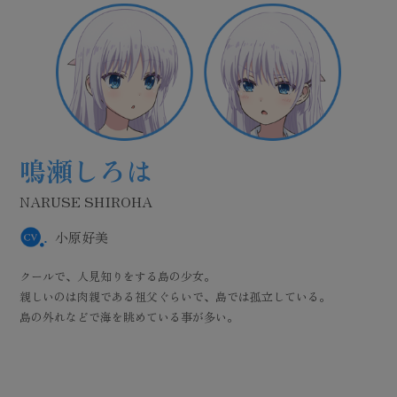
鈴木このみ
鳥白島にいる野生の狐（？）
空門蒼とよく一緒にいるところが見られる。
加藤うみ
「ポン」と鳴く。
KATO UMI
野村美希
鳴瀬しろは
紬 ヴェンダース
久島鴎
田中あいみ
空門蒼
NOMURA MIKI
岬鏡子
水織静久
NARUSE SHIROHA
TSUMUGI WENDERS
KUSHIMA KAMOME
親戚の子で、又従兄弟にあたる少女。
SORAKADO AO
一宮 朔
MISAKI KYOKO
MIZUORI SHIZUKU
鳴瀬小鳩
三谷良一
加納天善
七海
鷹原羽依里
小原好美
この夏、単身で島にやってきた。
岩井映美里
稗田寧々
高森奈津美
得意料理はチャーハンで、チャーハンに並々ならぬ情熱を持ってい
島に住んでいる少女。
高本めぐみ
小山さほみ
NARUSE KOBATO
MITANI RYOICHI
KANO TENZEN
NANAMI
TAKAHARA HAIRI
クールで、人見知りをする島の少女。
る。
島の灯台の近くに現れる少女。
島で出会った不思議な少女。
鳥白島少年団の治安維持執行部に所属していて、島の風紀を日々守
親しいのは肉親である祖父ぐらいで、島では孤立している。
男女別け隔て無く友達感覚で接してくる島の少女。
夏休みを利用して『やりたいこと探し』をしている。
いつでも大きなスーツケースを引いている。
る。
鷹原羽依里の実母の妹で、叔母にあたる女性。
本土にある、島に住むヒロインたちが通う学校の生徒会長。
白石 稔
熊谷健太郎
浜田洋平
花澤香菜
千葉翔也
島の外れなどで海を眺めている事が多い。
島の駄菓子屋でバイトをしていて、老若男女問わず慕われている。
困ったことや、言葉に困ると「むぎゅ」と呻く。
中に何が入っているのかは絶対教えてくれない。
加藤家の蔵に眠っている大量の古物を、時に鼻息を荒くしながら整理
夏休みは、紬に会いに島にやってきている。
よく島のいろいろな場所で眠っている姿を見るが、島民には日常茶飯
している。
しろはの祖父。鳴瀬翁と呼ばれることも。
島に住んでいる少年。
島に住んでいる少年、その２。
？？？
夏休み、亡くなった祖母の遺品整理の為に、鳥白島にやってきた少
事らしい。
体中に歴戦の傷が刻まれている。
いつでも、どこでも服を脱ぎたがる傾向がある。
真面目でクールな外見だけれど、卓球に全てを捧げすぎていて、いろ
年。
鳥白島に伝わる「水中格闘技」の熟練者でもある。
いろと言動行動がおかしい。
かつて水泳に取り組んでいたけれど、在る事情から泳ぐことから距離