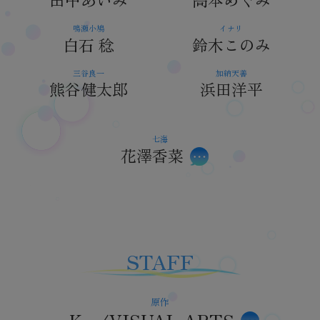
鳴瀬小鳩
イナリ
白石 稔
鈴木このみ
三谷良一
加納天善
熊谷健太郎
浜田洋平
七海
花澤香菜
STAFF
原作
Key/VISUAL ARTS