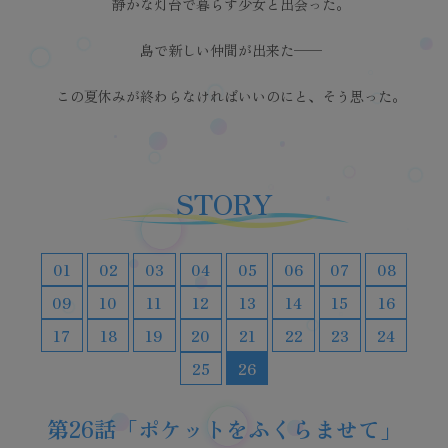
静かな灯台で暮らす少女と出会った。
島で新しい仲間が出来た──
この夏休みが終わらなければいいのにと、そう思った。
STORY
01
02
03
04
05
06
07
08
09
10
11
12
13
14
15
16
17
18
19
20
21
22
23
24
25
26
第26話「ポケットをふくらませて」
第24話「おひさまのある場所」
第15話「夏休みを忘れた少女」
第16話「デートじゃないし」
第18話「夏休みをもう一度」
第19話「まほうのえにっき」
第11話「夏の蝶と夜の少女」
第6話「七つの海を越えて」
第8話「やりたいこと探し」
第2話「夏休みの過ごし方」
第1話「鳥白島へようこそ」
第10話「一生分の夏休み」
第5話「ひげ猫団の冒険」
第7話「灯台と歌と少女」
第25話「未来の思い出」
第14話「夜明けの記憶」
第13話「比翼の蝶たち」
第4話「ひと夏の宝物」
第3話「海賊船と少女」
第12話「空門の巫女」
第21話「波間の足跡」
第9話「紬とツムギ」
第22話「あの夏へ」
第17話「夏鳥の儀」
第20話「結婚」
第23話「七海」