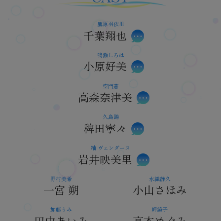
鷹原羽依里
千葉翔也
鳴瀬しろは
小原好美
空門蒼
高森奈津美
久島鴎
稗田寧々
紬 ヴェンダース
岩井映美里
野村美希
水織静久
一宮 朔
小山さほみ
加藤うみ
岬鏡子
田中あいみ
高本めぐみ