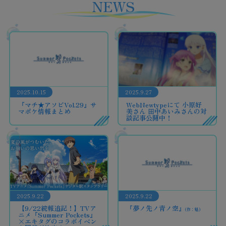
NEWS
2025.10.15
2025.9.27
『マチ★アソビVol.29』サ
WebNewtypeにて 小原好
マポケ情報まとめ
美さん 田中あいみさんの対
談記事公開中！
2025.9.22
2025.9.22
【9/22続報追記！】TVア
『夢ノ先ノ青ノ空』
(作：魁)
ニメ『Summer Pockets』
×エキタグのコラボイベン