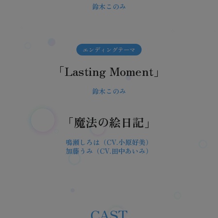
鈴木このみ
エンディングテーマ
「Lasting Moment」
鈴木このみ
「魔法の絵日記」
鳴瀬しろは（CV.小原好美）
加藤うみ（CV.田中あいみ）
CAST