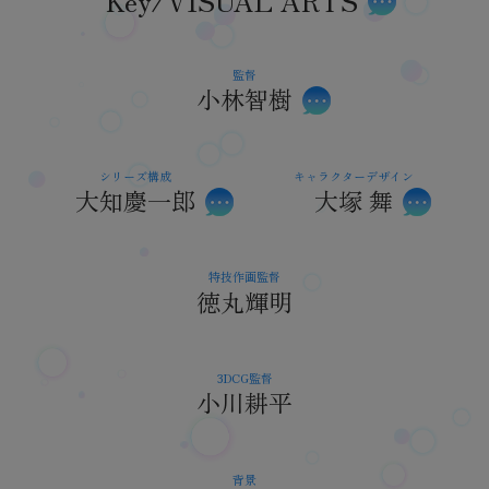
監督
小林智樹
シリーズ構成
キャラクターデザイン
大知慶一郎
大塚 舞
特技作画監督
徳丸輝明
3DCG監督
小川耕平
背景