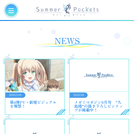
NEWS
2025.5.19
2025.5.8
第4弾PV・新規ビジュアル
メガミマガジン6月号 “久
を解禁！
島鴎”の描き下ろしピンナッ
プが掲載中！