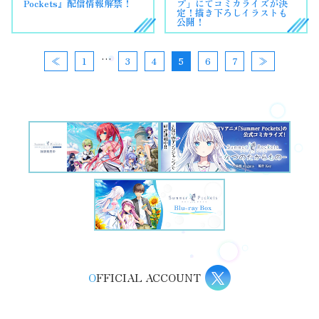
Pockets』配信情報解禁！
プ」にてコミカライズが決
定！描き下ろしイラストも
公開！
…
≪
1
3
4
5
6
7
≫
O
FFICIAL ACCOUNT