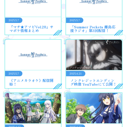
2025.5.7
2025.5.7
『マチ★アソビVol.28』サ
「Summer Pockets 離島応
マポケ情報まとめ
援ラジオ」第3回配信！
2025.5.7
2025.4.21
《アニメカラオケ》配信開
ノンクレジットエンディン
始！
グ映像 YouTubeにて公開！
2025.4.17
2025.4.17