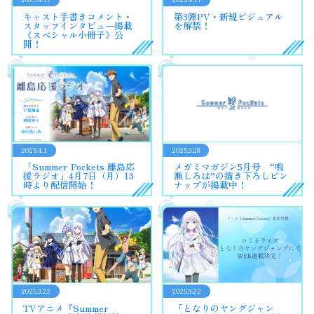
キャスト手書きコメント・
第3弾PV・新規ビジュアル
スタッフインタビュー掲載
を解禁！
《スペシャル小冊子》公
開！
2025.4.1
2025.3.28
「Summer Pockets 離島応
メガミマガジン5月号 “鳴
援ラジオ」4月7日（月）13
瀬しろは”の描き下ろしピン
時より配信開始！
ナップが掲載中！
2025.3.22
2025.3.22
TVアニメ『Summer
「となりのヤングジャン